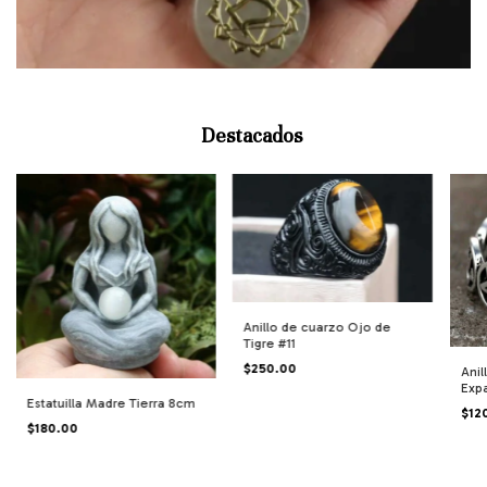
Destacados
Anillo de cuarzo Ojo de
Tigre #11
$250.00
Anil
Exp
Estatuilla Madre Tierra 8cm
$12
$180.00